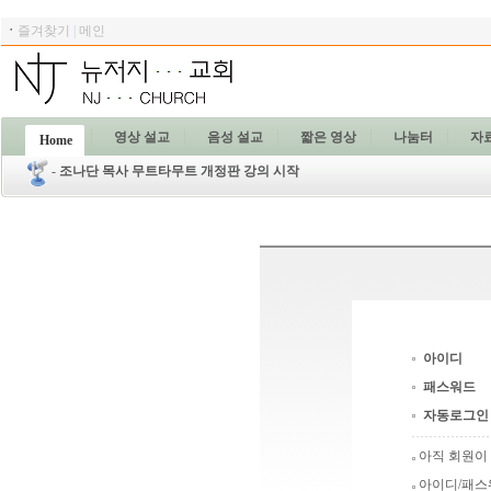
ㆍ
즐겨찾기
|
메인
영상 설교
음성 설교
짧은 영상
나눔터
자
Home
-
조나단 목사 무트타무트 개정판 강의 시작
아이디
패스워드
자동로그인
아직 회원이
아이디/패스