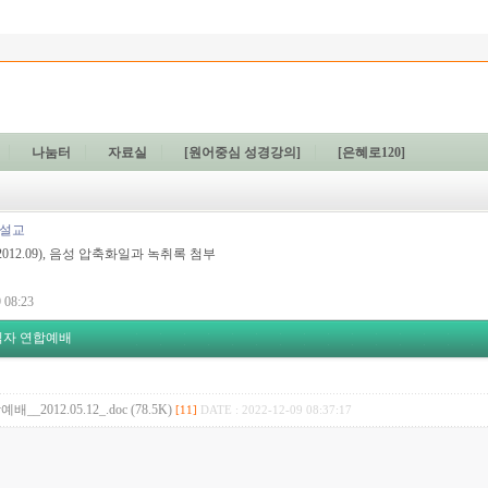
나눔터
자료실
[원어중심 성경강의]
[은혜로120]
 설교
~2012.09), 음성 압축화일과 녹취록 첨부
 08:23
자 연합예배
2012.05.12_.doc (78.5K)
[11]
DATE : 2022-12-09 08:37:17