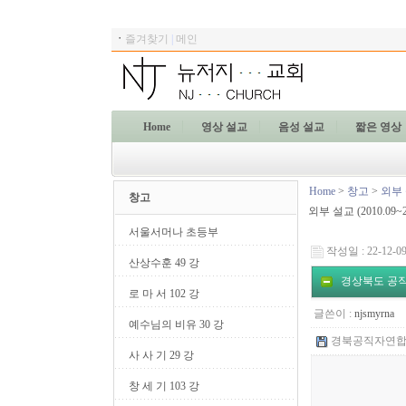
ㆍ
즐겨찾기
|
메인
Home
영상 설교
음성 설교
짧은 영상
Home
>
창고
>
외부
창고
외부 설교 (2010.09
서울서머나 초등부
작성일 : 22-12-09
산상수훈 49 강
경상북도 공직
로 마 서 102 강
글쓴이 :
njsmyrna
예수님의 비유 30 강
경북공직자연합예배__
사 사 기 29 강
창 세 기 103 강