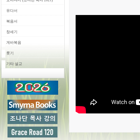
오바댜서 (조나단 목사 2021)
유다서
복음서
창세기
게바복음
룻기
기타 설교