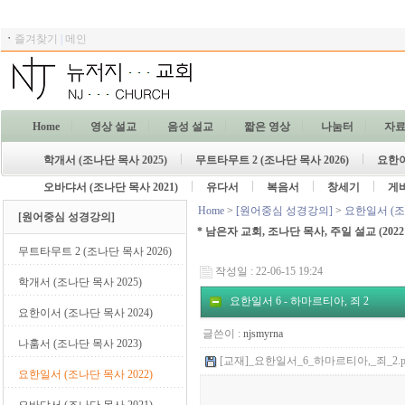
ㆍ
즐겨찾기
|
메인
Home
영상 설교
음성 설교
짧은 영상
나눔터
자
학개서 (조나단 목사 2025)
무트타무트 2 (조나단 목사 2026)
요한이
오바댜서 (조나단 목사 2021)
유다서
복음서
창세기
게
Home
>
[원어중심 성경강의]
>
요한일서 (조나
[원어중심 성경강의]
* 남은자 교회, 조나단 목사, 주일 설교
(2022
무트타무트 2 (조나단 목사 2026)
작성일 : 22-06-15 19:24
학개서 (조나단 목사 2025)
요한일서 6 - 하마르티아, 죄 2
요한이서 (조나단 목사 2024)
글쓴이 :
njsmyrna
나훔서 (조나단 목사 2023)
[교재]_요한일서_6_하마르티아,_죄_2.pdf 
요한일서 (조나단 목사 2022)