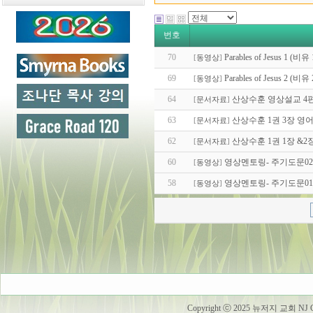
번호
70
Parables of Jesus 1 (
[
동영상
]
69
Parables of Jesus 2 (
[
동영상
]
64
산상수훈 영상설교 4편 영문 
[
문서자료
]
63
산상수훈 1권 3장 영
[
문서자료
]
62
산상수훈 1권 1장 &
[
문서자료
]
60
영상멘토링- 주기도문02
[
동영상
]
58
영상멘토링- 주기도문01
[
동영상
]
Copyright ⓒ 2025 뉴저지 교회 NJ Churc