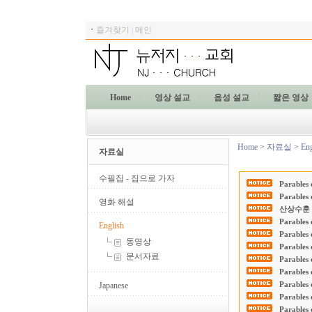
ㆍ
즐겨찾기
|
메인
Home
영상 설교
음성 설교
짧은 영상
Home
>
자료실
>
Eng
자료실
수필집 - 집으로 가자
Parables
Parables
영화 해설
산상수훈 
Parables
English
Parables
동영상
Parables
문서자료
Parables
Parables
Parables
Japanese
Parables
Parables