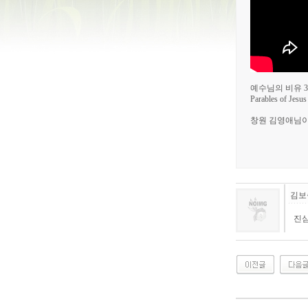
예수님의 비유 
Parables of Jesus
창원 김영애님
김보
진