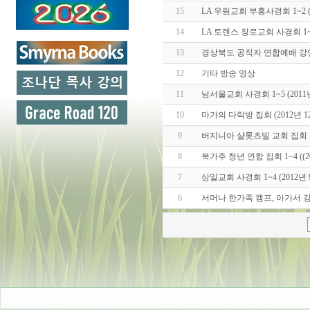
15
LA 우림교회 부흥사경회 1~2 (2
14
LA 토렌스 장로교회 사경회 1~3 
13
경상북도 공직자 연합예배 강연 (
12
기타 방송 영상
11
남서울교회 사경회 1~5 (2011년
10
마가의 다락방 집회 (2012년 12월
9
버지니아 샬롯츠빌 교회 집회 1~4 
8
북가주 청년 연합 집회 1~4 ((20
7
삼일교회 사경회 1~4 (2012년 
6
서머나 한가족 캠프, 아가서 강해 1