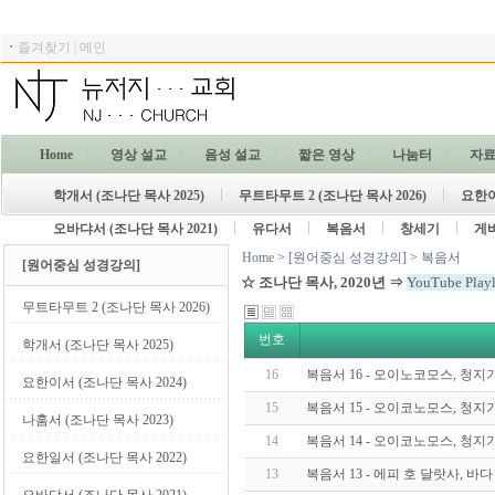
ㆍ
즐겨찾기
|
메인
Home
영상 설교
음성 설교
짧은 영상
나눔터
자
학개서 (조나단 목사 2025)
무트타무트 2 (조나단 목사 2026)
요한이
오바댜서 (조나단 목사 2021)
유다서
복음서
창세기
게
Home
>
[원어중심 성경강의]
>
복음서
[원어중심 성경강의]
☆ 조나단
목사, 2020년
⇒
YouTube Playli
무트타무트 2 (조나단 목사 2026)
번호
학개서 (조나단 목사 2025)
16
복음서 16 - 오이노코모스, 청지기
요한이서 (조나단 목사 2024)
15
복음서 15 - 오이코노모스, 청지기
나훔서 (조나단 목사 2023)
14
복음서 14 - 오이코노모스, 청지기
요한일서 (조나단 목사 2022)
13
복음서 13 - 에피 호 달랏사, 바다 