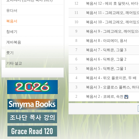
오바댜서 (조나단 목사 2021)
12
복음서 12 - 에피 호 달랏사, 바다
유다서
11
복음서 11 - 그레고레오, 깨어있으
복음서
10
복음서 10 - 그레고레오, 깨어있으
9
복음서 9 - 그레고레오, 깨어있으
창세기
8
복음서 8 - 아피에미, 용서
게바복음
7
복음서 7 - 딕튀온, 그물 3
룻기
6
복음서 6 - 딕튀온, 그물 2
기타 설교
5
복음서 5 - 딕튀온, 그물 1
4
복음서 4 - 뒤오 플로이온, 두 배
3
복음서 3 - 오클로스 폴뤼스, 허
2
복음서 2 - 코페르, 속전