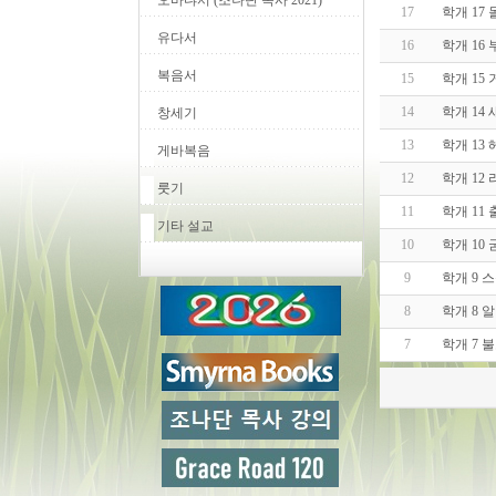
오바댜서 (조나단 목사 2021)
17
학개 17 
유다서
16
학개 16
복음서
15
학개 15
14
학개 14
창세기
13
학개 13
게바복음
12
학개 12
룻기
11
학개 11
기타 설교
10
학개 10
9
학개 9 
8
학개 8 
7
학개 7 