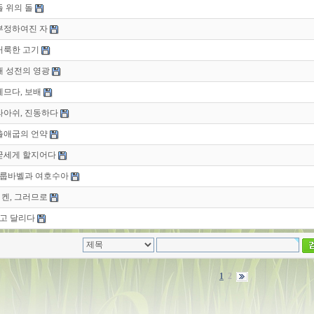
돌 위의 돌
 부정하여진 자
 거룩한 고기
 새 성전의 영광
 헤므다, 보배
 라아쉬, 진동하다
 출애굽의 언약
 굳세게 할지어다
스룹바벨과 여호수아
알 켄, 그러므로
불고 달리다
1
2