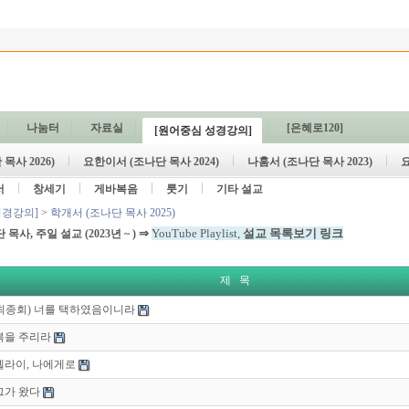
나눔터
자료실
[은혜로120]
[원어중심 성경강의]
목사 2026)
요한이서 (조나단 목사 2024)
나훔서 (조나단 목사 2023)
요
서
창세기
게바복음
룻기
기타 설교
성경강의]
>
학개서 (조나단 목사 2025)
⇒
YouTube Playlist,
설교 목록보기 링크
단 목사, 주일 설교
(2023년 ~ )
제 목
(최종회) 너를 택하였음이니라
 복을 주리라
 엘라이, 나에게로
 그가 왔다