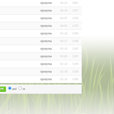
njsmyrna
04-21
1691
njsmyrna
04-16
1337
njsmyrna
04-07
1326
njsmyrna
04-01
1255
njsmyrna
03-24
1290
njsmyrna
03-17
1248
njsmyrna
03-10
1302
njsmyrna
03-03
1292
njsmyrna
02-24
1239
njsmyrna
02-19
1239
njsmyrna
02-10
1360
and
or