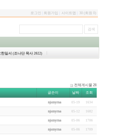
로그인
|
회원가입
|
사이트맵
|
30 (회원 0)
한일서 (조나단 목사 2022)
전체게시물
21
글쓴이
날짜
조회
njsmyrna
05-19
1634
njsmyrna
05-12
1682
njsmyrna
05-06
1706
njsmyrna
05-06
1709