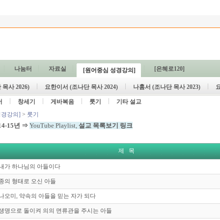
나눔터
자료실
[은혜로120]
[원어중심 성경강의]
목사 2026)
요한이서 (조나단 목사 2024)
나훔서 (조나단 목사 2023)
요
서
창세기
게바복음
룻기
기타 설교
성경강의]
>
룻기
14-15년
⇒
YouTube Playlist,
설교 목록보기 링크
제 목
- 내가 하나님의 아들이다
- 종의 형태로 오신 아들
- 나오미, 약속의 아들을 믿는 자가 되다
- 생명으로 돌이켜 의의 면류관을 주시는 아들