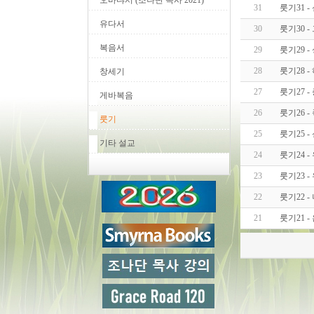
오바댜서 (조나단 목사 2021)
31
룻기31 -
유다서
30
룻기30 
복음서
29
룻기29 
28
룻기28 
창세기
27
룻기27 
게바복음
26
룻기26 
룻기
25
룻기25 -
기타 설교
24
룻기24 
23
룻기23 
22
룻기22 
21
룻기21 