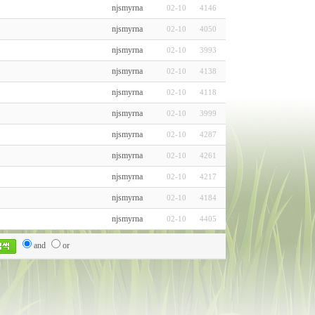
njsmyrna
02-10
4146
njsmyrna
02-10
4050
njsmyrna
02-10
3993
njsmyrna
02-10
4138
njsmyrna
02-10
4118
njsmyrna
02-10
3999
njsmyrna
02-10
4287
njsmyrna
02-10
4261
njsmyrna
02-10
4217
njsmyrna
02-10
4184
njsmyrna
02-10
4405
and
or