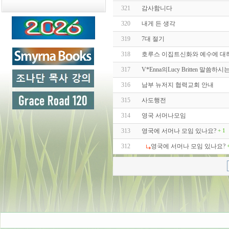
321
감사함니다
320
내게 든 생각
319
7대 절기
318
호루스 이집트신화와 예수에 대하
317
V*Enna의Lucy Britten 말씀하시
316
남부 뉴저지 협력교회 안내
315
사도행전
314
영국 서머나모임
313
영국에 서머나 모임 있나요?
+ 1
312
영국에 서머나 모임 있나요?