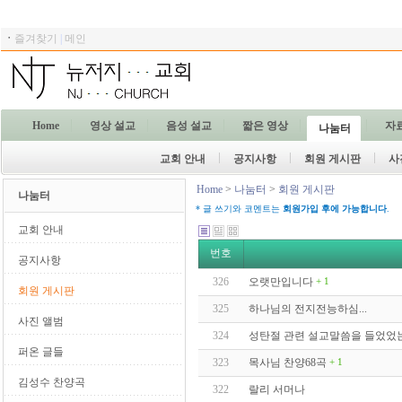
ㆍ
즐겨찾기
|
메인
Home
영상 설교
음성 설교
짧은 영상
자
나눔터
교회 안내
공지사항
회원 게시판
사
Home
>
나눔터
>
회원 게시판
나눔터
* 글 쓰기와 코멘트는
회원가입 후에 가능합니다
.
교회 안내
번호
공지사항
326
오랫만입니다
+ 1
회원 게시판
325
하나님의 전지전능하심...
사진 앨범
324
성탄절 관련 설교말씀을 들었었는
퍼온 글들
323
목사님 찬양68곡
+ 1
김성수 찬양곡
322
랄리 서머나