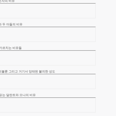
리는자의 비유
와 두 아들의 비유
 가르치는 비유들
님의불륜 그리고 거기서 잉태된 불의한 성도
 읽는 달란트와 므나의 비유