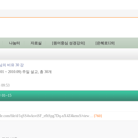
나눔터
자료실
[원어중심 성경강의]
[은혜로120]
의 비유 30 강
1 ~ 2010.09) 주일 설교, 총 30개
 09:53
01~15
oogle.com/file/d/1qSS4wksviSF_efhSpg7Dq-nX4Z4kensS/view…
[760]