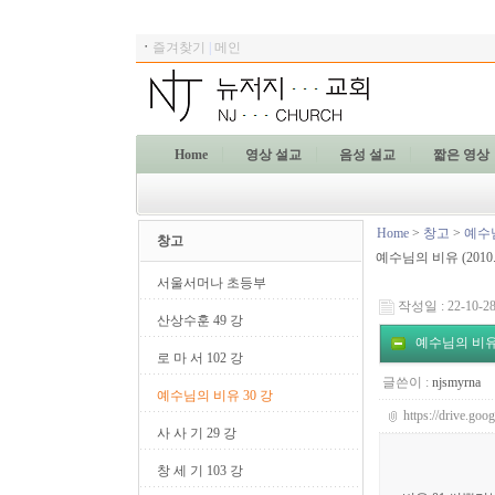
ㆍ
즐겨찾기
|
메인
Home
영상 설교
음성 설교
짧은 영상
Home
>
창고
>
예수님
창고
예수님의 비유 (2010.0
서울서머나 초등부
작성일 : 22-10-28
산상수훈 49 강
예수님의 비유 
로 마 서 102 강
글쓴이 :
njsmyrna
예수님의 비유 30 강
https://drive.g
사 사 기 29 강
창 세 기 103 강