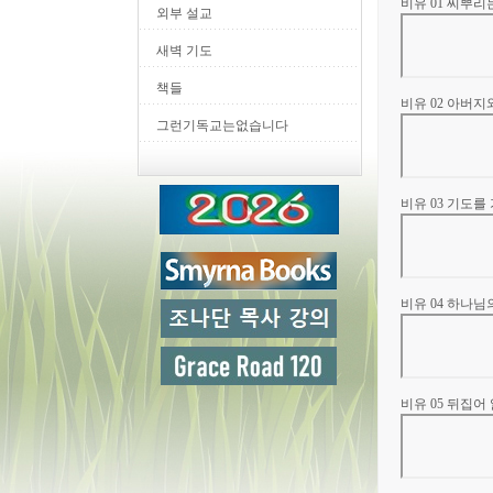
비유 01 씨뿌
외부 설교
새벽 기도
책들
비유 02 아버지
그런기독교는없습니다
비유 03 기도를
비유 04 하나
비유 05 뒤집어