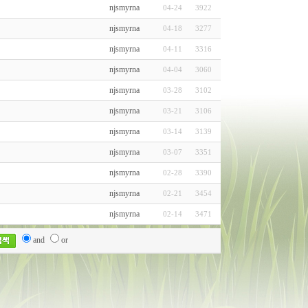
njsmyrna
04-24
3922
njsmyrna
04-18
3277
njsmyrna
04-11
3316
njsmyrna
04-04
3060
njsmyrna
03-28
3102
njsmyrna
03-21
3106
njsmyrna
03-14
3139
njsmyrna
03-07
3351
njsmyrna
02-28
3390
njsmyrna
02-21
3454
njsmyrna
02-14
3471
and
or