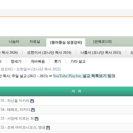
나눔터
자료실
[은혜로120]
[원어중심 성경강의]
목사 2026)
요한이서 (조나단 목사 2024)
나훔서 (조나단 목사 2023)
요
서
창세기
게바복음
룻기
기타 설교
성경강의]
>
요한일서 (조나단 목사 2022)
⇒
YouTube Playlist,
설교 목록보기 링크
단 목사, 주일 설교
(2022 ~ 2023)
제 목
55 - 자신을 지키라
54 - 테레오, 지키다
53 - 사망에 이르는 죄
52 - 조에 아이오니오스, 영생