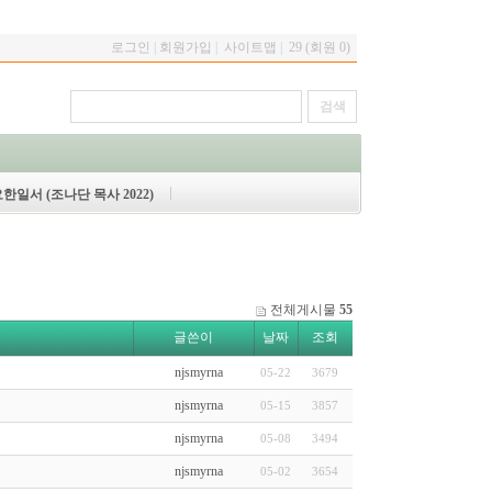
로그인
|
회원가입
|
사이트맵
|
29 (회원 0)
한일서 (조나단 목사 2022)
전체게시물
55
글쓴이
날짜
조회
njsmyrna
05-22
3679
njsmyrna
05-15
3857
njsmyrna
05-08
3494
njsmyrna
05-02
3654