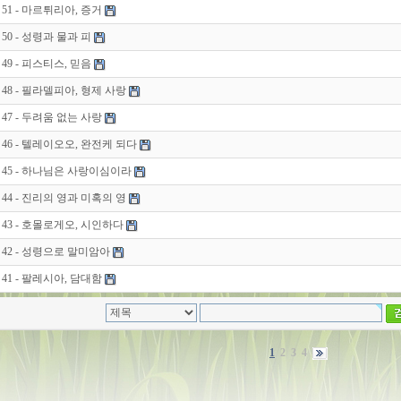
51 - 마르튀리아, 증거
50 - 성령과 물과 피
49 - 피스티스, 믿음
48 - 필라델피아, 형제 사랑
47 - 두려움 없는 사랑
46 - 텔레이오오, 완전케 되다
45 - 하나님은 사랑이심이라
44 - 진리의 영과 미혹의 영
43 - 호몰로게오, 시인하다
42 - 성령으로 말미암아
41 - 팔레시아, 담대함
1
2
3
4