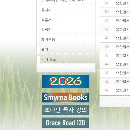
오바댜서 (조나단 목사 2021)
51
요한일서 
유다서
50
요한일서 
복음서
49
요한일서 
48
요한일서 
창세기
47
요한일서 
게바복음
46
요한일서 
룻기
45
요한일서 
기타 설교
44
요한일서 
43
요한일서 
42
요한일서 
41
요한일서 