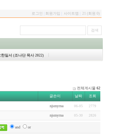
로그인
|
회원가입
|
사이트맵
|
21 (회원 0)
한일서 (조나단 목사 2022)
전체게시물
62
글쓴이
날짜
조회
njsmyrna
06-05
2779
njsmyrna
05-30
2826
and
or