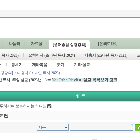
나눔터
자료실
[은혜로120]
[원어중심 성경강의]
목사 2026)
요한이서 (조나단 목사 2024)
나훔서 (조나단 목사 2023)
요
서
창세기
게바복음
룻기
기타 설교
성경강의]
>
나훔서 (조나단 목사 2023)
⇒
YouTube Playlist,
설교 목록보기 링크
단 목사, 주일 설교
(2023년 ~ )
제 목
 질투하시며 보복하시는 하나님
개론