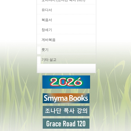
오바댜서 (조나단 목사 2021)
유다서
복음서
창세기
게바복음
룻기
기타 설교