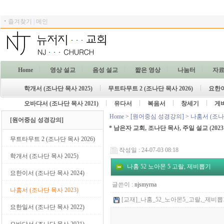
ㆍ
즐겨찾기
|
메인
Home
영상 설교
음성 설교
짧은 영상
나눔터
자
학개서 (조나단 목사 2025)
무트타무트 2 (조나단 목사 2026)
요한이
오바댜서 (조나단 목사 2021)
유다서
복음서
창세기
게
Home
>
[원어중심 성경강의]
>
나훔서 (조나단
[원어중심 성경강의]
* 남은자 교회, 조나단 목사, 주일 설교
(2023
무트타무트 2 (조나단 목사 2026)
작성일 : 24-07-03 08:18
학개서 (조나단 목사 2025)
나훔 52 노아몬 5 고랄, 제비뽑기
요한이서 (조나단 목사 2024)
글쓴이 :
njsmyrna
나훔서 (조나단 목사 2023)
[교재]_나훔_52_노아몬5_고랄,_제비뽑기.p
요한일서 (조나단 목사 2022)