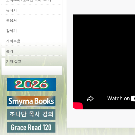
오바댜서 (조나단 목사 2021)
유다서
복음서
창세기
게바복음
룻기
기타 설교