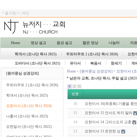
ㆍ
즐겨찾기
|
메인
Home
영상 설교
음성 설교
짧은 영상
나눔터
자
학개서 (조나단 목사 2025)
무트타무트 2 (조나단 목사 2026)
요한이
오바댜서 (조나단 목사 2021)
유다서
복음서
창세기
게
Home
>
[원어중심 성경강의]
>
요한이서 (조나
[원어중심 성경강의]
* 남은자 교회, 조나단 목사, 주일 설교
(2023
무트타무트 2 (조나단 목사 2026)
번호
학개서 (조나단 목사 2025)
16
요한이서 16(최종회) 기쁨을 충
요한이서 (조나단 목사 2024)
15
요한이서 15 인사도 하지 말라
나훔서 (조나단 목사 2023)
14
요한이서 14 그리스도의 교훈
요한일서 (조나단 목사 2022)
13
요한이서 13 온전한 상