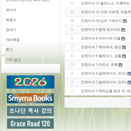
오바댜서 (조나단 목사 2021)
12
요한이서 12 플라노스, 미혹하는
유다서
11
요한이서 11 아포 아르케, 처음
복음서
10
요한이서 10 심히 기쁘도다
9
요한이서 9 함께 있으리라
창세기
8
요한이서 8 아버지의 아들
게바복음
7
요한이서 7 에이레네, 평강
룻기
6
요한이서 6 엘레오스, 긍휼
기타 설교
5
요한이서 5 카리스, 은혜
4
요한이서 4 알레데이아, 진리2
3
요한이서 3 알레데이아, 진리1
2
요한이서 2 택하심을 받은 자, 