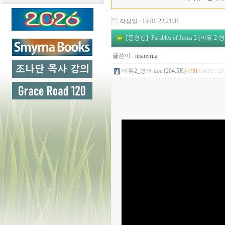
작성일 : 15-01-22 21:31
[동영상] Parables of Jesus 2 (비유 2
글쓴이 :
njsmyrna
비유2_영어.doc (204.5K)
[73]
DATE : 20